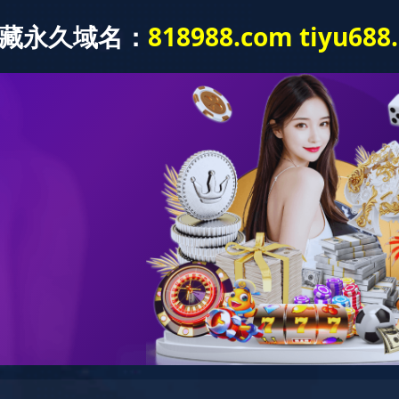
策法规
工业文化
工业视频
会员风采
协会
加入我们