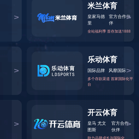
（中国）官方网站
>
九游体育（中国）官方网站
>
通知公告
题交流活动的通知