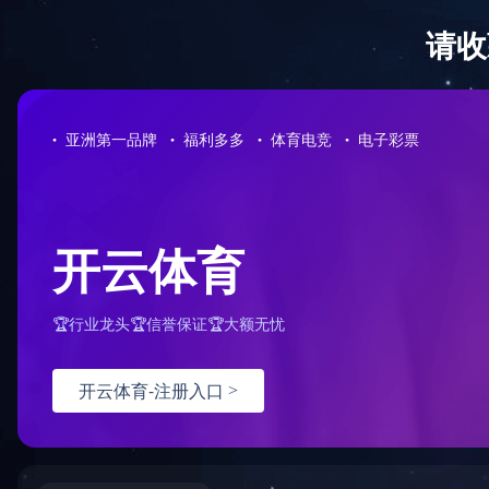
九游体育（中国）官方网站
九游体育（中国）官方网站
协会简介
政
九游体育（中国）官方网站-九游 SPORTS