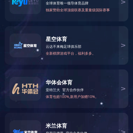
会员风采
选第四批福建省工业遗产。
协会月刊
截至目前，全省累计认定省级工业遗产23处，其中国
家级工业遗产6处，涵盖造纸、制茶、制盐、工艺美术、
九游体育（中国）官方网站-九游 SPORTS
食品加工、电力、机械等多个门类，形成多层级工业遗产
保护体系。近年来，我省相关部门指导遗产所有权人落实
加入我们
保护管理责任，推动工业遗产向工业博物馆、文创园区、
研学基地等多元载体转化，积极融入“文旅+”布局，持续做
大做强福建工业文化品牌。
一键分享：
协会简介
政策法规
工业文化
工业视频
会员风采
协会月刊
九游体育（中国）官方网站-九游 SPORTS
加入我们