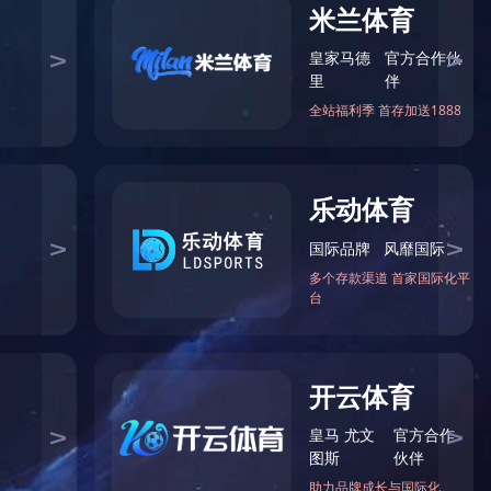
当前位置：
九游体育（中国）官方网站
>
>
会员风采
商
战略合作，成功获得汉钟真空泵产品经销商资质。下一步，志
正品与专业保障。