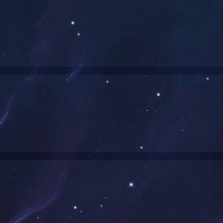
热烈祝贺志德真空正式成为汉钟真空泵授权经销
发布日期： 2026-04-27
空”)与上海汉钟精机股份有限公司(以下简称“汉钟”)正式达成
广、产品销售、技术支持及售后服务工作，为广大客户提供原装