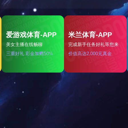
更是国内真空与压缩流体机械领域的核心标杆企业。技术领先、
销售及系统解决方案数十年，拥有专业的技术团队、完善的服务
设备及全生命周期服务，赢得了广大客户的高度认可与信赖。