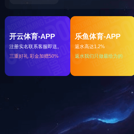
关于汉钟
汉钟是国内领先的螺杆压缩机与真空泵研发制造企业，
占据主导地位，是工业4.0与高端制造的核心供应商。
关于志德
志德真空深耕真空工业领域，专注真空泵维修、保养、
技术赋能”为核心，为客户提供高效、节能、稳定的真空