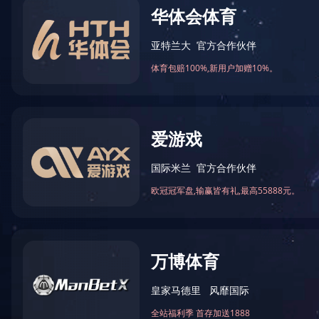
会员风采
近日，志德(厦门)真空科技有限公司(以下简称“志德真
德真空将全面负责汉钟真空泵在广东、福建地区的市场推