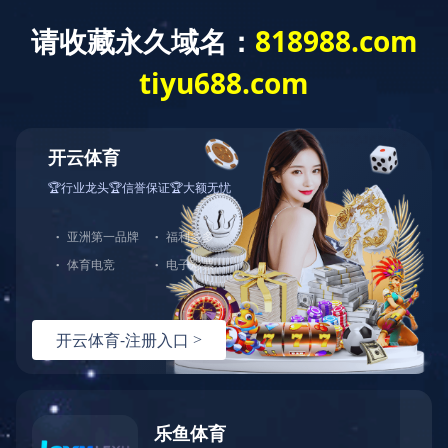
九游体育（中国）官方网站
九游体育（中国）官方网站
协会简介
政策法规
工业文化
当前位置：
九游体育（中国）官方网站
>
>
工业文化
九游体育（中国）官方网站-九游 SPORTS
福建工业文化系列报道 | 工业文旅新体验
省级政策
——金牌厨柜：工业+旅游玩出新意
地方政策
发布日期： 2026-05-08
来源：福建工信
工业文化
近期，省工信厅联合省文旅厅公布首批27个工业文旅
工业视频
融合发展项目。从百年工业遗产到现代智能工厂，从非遗